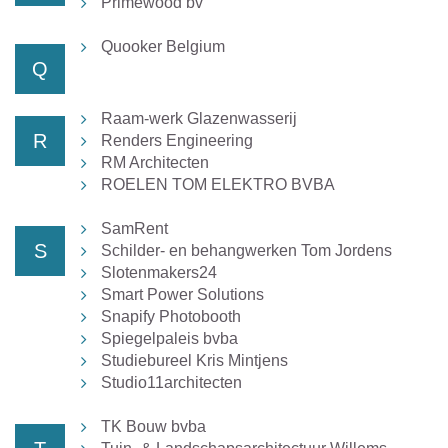
Primewood bv
Quooker Belgium
Q
Raam-werk Glazenwasserij
R
Renders Engineering
RM Architecten
ROELEN TOM ELEKTRO BVBA
SamRent
S
Schilder- en behangwerken Tom Jordens
Slotenmakers24
Smart Power Solutions
Snapify Photobooth
Spiegelpaleis bvba
Studiebureel Kris Mintjens
Studio11architecten
TK Bouw bvba