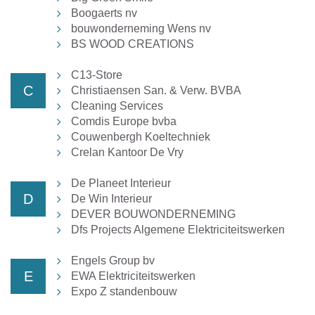
Boogaerts nv
bouwonderneming Wens nv
BS WOOD CREATIONS
C13-Store
C
Christiaensen San. & Verw. BVBA
Cleaning Services
Comdis Europe bvba
Couwenbergh Koeltechniek
Crelan Kantoor De Vry
De Planeet Interieur
D
De Win Interieur
DEVER BOUWONDERNEMING
Dfs Projects Algemene Elektriciteitswerken
Engels Group bv
E
EWA Elektriciteitswerken
Expo Z standenbouw