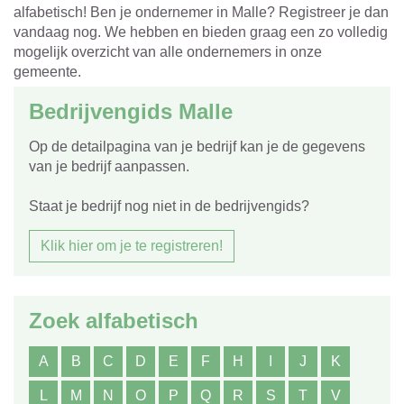
alfabetisch! Ben je ondernemer in Malle? Registreer je dan
vandaag nog. We hebben en bieden graag een zo volledig
mogelijk overzicht van alle ondernemers in onze
gemeente.
Bedrijvengids Malle
Op de detailpagina van je bedrijf kan je de gegevens
van je bedrijf aanpassen.
Staat je bedrijf nog niet in de bedrijvengids?
Klik hier om je te registreren!
Zoek alfabetisch
A
B
C
D
E
F
H
I
J
K
L
M
N
O
P
Q
R
S
T
V