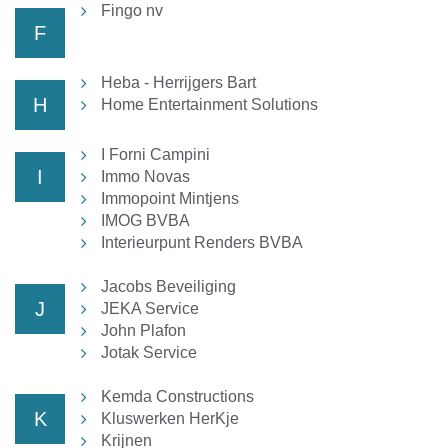
Fingo nv
F
Heba - Herrijgers Bart
H
Home Entertainment Solutions
I Forni Campini
I
Immo Novas
Immopoint Mintjens
IMOG BVBA
Interieurpunt Renders BVBA
Jacobs Beveiliging
J
JEKA Service
John Plafon
Jotak Service
Kemda Constructions
K
Kluswerken HerKje
Krijnen