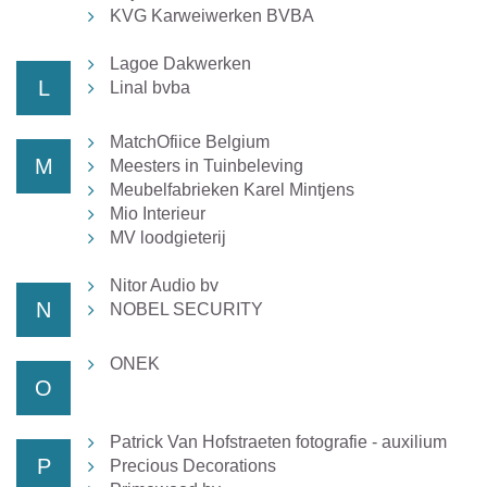
KVG Karweiwerken BVBA
Lagoe Dakwerken
L
Linal bvba
MatchOfiice Belgium
M
Meesters in Tuinbeleving
Meubelfabrieken Karel Mintjens
Mio Interieur
MV loodgieterij
Nitor Audio bv
N
NOBEL SECURITY
ONEK
O
Patrick Van Hofstraeten fotografie - auxilium
P
Precious Decorations