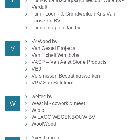
T
Tuin- & Landschapsarchitectuur Willems -
Verdult
Tuin,- Loon,- & Grondwerken Kris Van
Looveren BV
Tuinconcepten Jan bv
V4Wood bv
V
Van Gestel Projects
Van Tichelt Wim bvba
VASP – Van Aelst Stone Products
VEJ
Versmissen Bestratingswerken
VPV Sun Solutions
weltec bv
W
West M - cowork & meet
Wibio
WILACO WEGENBOUW BV
WoolWood
Yves Laurent