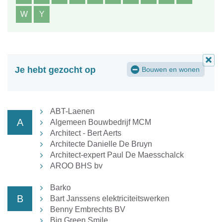
W
Y
Je hebt gezocht op
Bouwen en wonen
Alle
filters
verwi
ABT-Laenen
A
Algemeen Bouwbedrijf MCM
Architect - Bert Aerts
Architecte Danielle De Bruyn
Architect-expert Paul De Maesschalck
AROO BHS bv
Barko
B
Bart Janssens elektriciteitswerken
Benny Embrechts BV
Big Green Smile