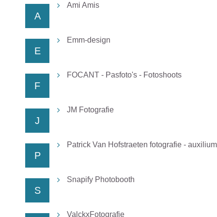
Ami Amis
A
Emm-design
E
FOCANT - Pasfoto's - Fotoshoots
F
JM Fotografie
J
Patrick Van Hofstraeten fotografie - auxilium
P
Snapify Photobooth
S
ValckxFotografie