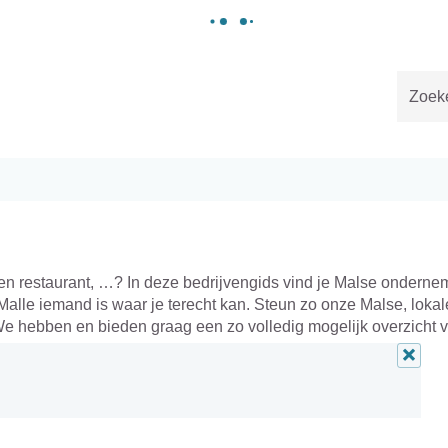
Gemeente
Malle
Naar
content
 een restaurant, …? In deze bedrijvengids vind je Malse onderne
Malle iemand is waar je terecht kan. Steun zo onze Malse, lokal
e hebben en bieden graag een zo volledig mogelijk overzicht 
Alle
filters
verwij