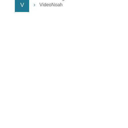
V
VideoNoah