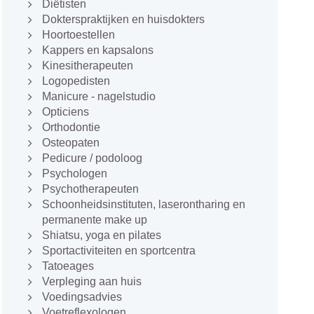
Diëtisten
Dokterspraktijken en huisdokters
Hoortoestellen
Kappers en kapsalons
Kinesitherapeuten
Logopedisten
Manicure - nagelstudio
Opticiens
Orthodontie
Osteopaten
Pedicure / podoloog
Psychologen
Psychotherapeuten
Schoonheidsinstituten, laserontharing en
permanente make up
Shiatsu, yoga en pilates
Sportactiviteiten en sportcentra
Tatoeages
Verpleging aan huis
Voedingsadvies
Voetreflexologen