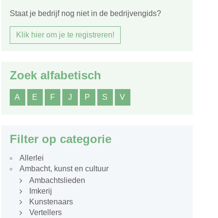
Staat je bedrijf nog niet in de bedrijvengids?
Klik hier om je te registreren!
Zoek alfabetisch
A
E
F
J
P
S
V
Filter op categorie
Allerlei
Ambacht, kunst en cultuur
Ambachtslieden
Imkerij
Kunstenaars
Vertellers