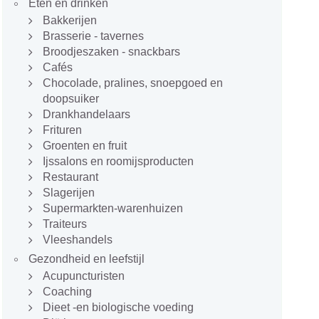
Eten en drinken
Bakkerijen
Brasserie - tavernes
Broodjeszaken - snackbars
Cafés
Chocolade, pralines, snoepgoed en
doopsuiker
Drankhandelaars
Frituren
Groenten en fruit
Ijssalons en roomijsproducten
Restaurant
Slagerijen
Supermarkten-warenhuizen
Traiteurs
Vleeshandels
Gezondheid en leefstijl
Acupuncturisten
Coaching
Dieet -en biologische voeding