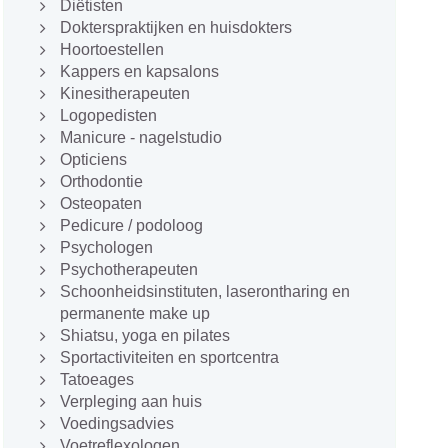
Diëtisten
Dokterspraktijken en huisdokters
Hoortoestellen
Kappers en kapsalons
Kinesitherapeuten
Logopedisten
Manicure - nagelstudio
Opticiens
Orthodontie
Osteopaten
Pedicure / podoloog
Psychologen
Psychotherapeuten
Schoonheidsinstituten, laserontharing en
permanente make up
Shiatsu, yoga en pilates
Sportactiviteiten en sportcentra
Tatoeages
Verpleging aan huis
Voedingsadvies
Voetreflexologen