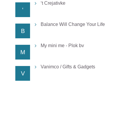
‘t Crejativke
‘
Balance Will Change Your Life
B
My mini me - Plok bv
M
Vanimco / Gifts & Gadgets
V