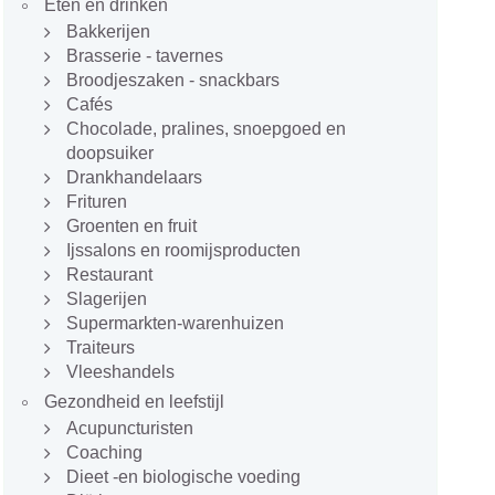
Eten en drinken
Bakkerijen
Brasserie - tavernes
Broodjeszaken - snackbars
Cafés
Chocolade, pralines, snoepgoed en
doopsuiker
Drankhandelaars
Frituren
Groenten en fruit
Ijssalons en roomijsproducten
Restaurant
Slagerijen
Supermarkten-warenhuizen
Traiteurs
Vleeshandels
Gezondheid en leefstijl
Acupuncturisten
Coaching
Dieet -en biologische voeding