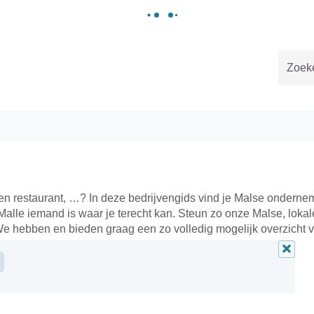
Gemeente
Malle
Naar
content
 een restaurant, …? In deze bedrijvengids vind je Malse onderne
Malle iemand is waar je terecht kan. Steun zo onze Malse, lokal
e hebben en bieden graag een zo volledig mogelijk overzicht 
Alle
filters
verwij