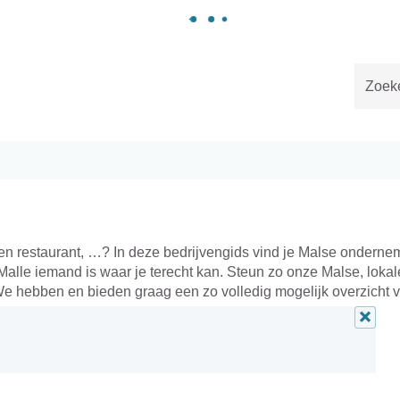
Gemeente
Malle
Naar
content
 een restaurant, …? In deze bedrijvengids vind je Malse onderne
Malle iemand is waar je terecht kan. Steun zo onze Malse, lokal
e hebben en bieden graag een zo volledig mogelijk overzicht 
Alle
filters
verwij