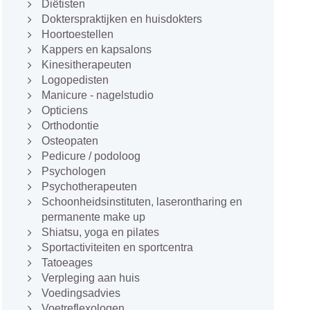
Diëtisten
Dokterspraktijken en huisdokters
Hoortoestellen
Kappers en kapsalons
Kinesitherapeuten
Logopedisten
Manicure - nagelstudio
Opticiens
Orthodontie
Osteopaten
Pedicure / podoloog
Psychologen
Psychotherapeuten
Schoonheidsinstituten, laserontharing en
permanente make up
Shiatsu, yoga en pilates
Sportactiviteiten en sportcentra
Tatoeages
Verpleging aan huis
Voedingsadvies
Voetreflexologen