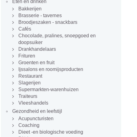
Eten en drinken
Bakkerijen
Brasserie - tavernes
Broodjeszaken - snackbars
Cafés
Chocolade, pralines, snoepgoed en
doopsuiker
Drankhandelaars
Frituren
Groenten en fruit
Ijssalons en roomijsproducten
Restaurant
Slagerijen
Supermarkten-warenhuizen
Traiteurs
Vleeshandels
Gezondheid en leefstijl
Acupuncturisten
Coaching
Dieet -en biologische voeding