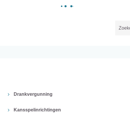
Gemeente
Malle
Naar
content
Drankvergunning
Kansspelinrichtingen