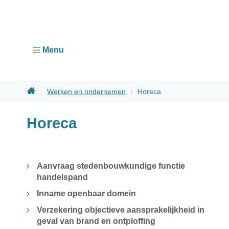
Menu
Home
Werken en ondernemen
Horeca
Sluiten
Horeca
theme-
Aanvraag stedenbouwkundige functie
sub-
handelspand
title
Inname openbaar domein
Verzekering objectieve aansprakelijkheid in
geval van brand en ontploffing