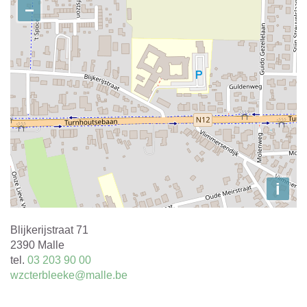
−
i
Adres
Blijkerijstraat 71
,
2390
Malle
tel.
03 203 90 00
E-
wzcterbleeke@malle.be
mail