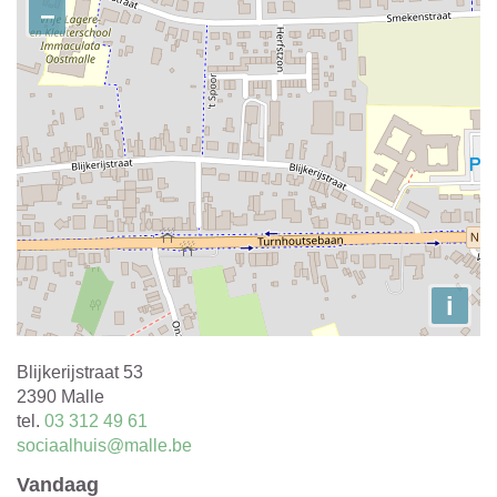
−
i
Adres
Blijkerijstraat 53
,
2390
Malle
tel.
03 312 49 61
E-
sociaalhuis@malle.be
mail
Vandaag