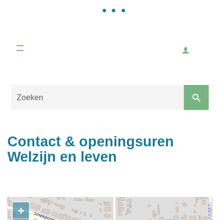
Gemeente
Malle
Inlogge
Naar
content
Sluiten
Contact & openingsuren
Welzijn en leven
Contact
+