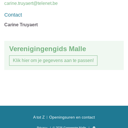
E-
carine.truyaert@telenet.be
mail
Contact
Carine Truyaert
Verenigingengids Malle
Klik hier om je gegevens aan te passen!
A tot Z
Openingsuren en contact
Privacy
© 2026 Gemeente Malle