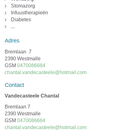
Stomazorg
Infuustherapieën
Diabetes
...
Adres
Adres
Bremlaan 7
,
2390
Westmalle
GSM
0470086684
E-
chantal.vandecasteele@hotmail.com
mail
Contact
Vandecasteele Chantal
Adres
Bremlaan 7
,
2390
Westmalle
GSM
0470086684
E-
chantal.vandecasteele@hotmail.com
mail