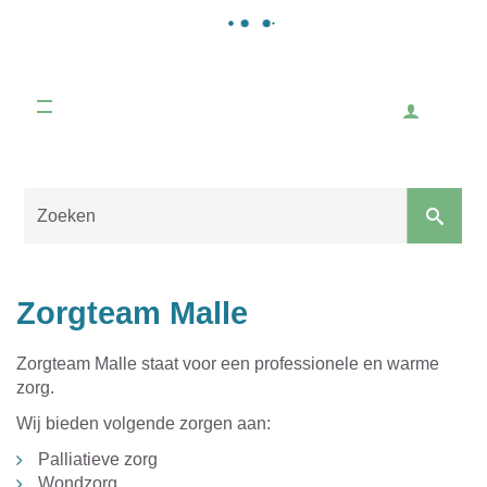
Werken en ondernemen
Handelaars, horeca, activiteiten voor ondernemers,
Gemeente
starten als ondernemer, vacatures, ...
Malle
Inlogge
Naar
content
Sluiten
Zorgteam Malle
Zorgteam Malle staat voor een professionele en warme
zorg.
Wij bieden volgende zorgen aan:
Palliatieve zorg
Wondzorg