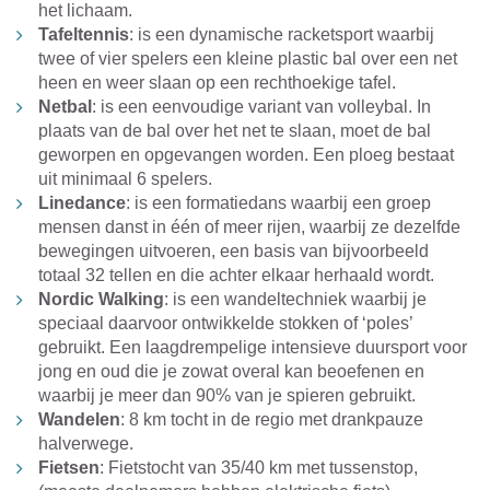
het lichaam.
Tafeltennis
: is een dynamische racketsport waarbij
twee of vier spelers een kleine plastic bal over een net
heen en weer slaan op een rechthoekige tafel.
Netbal
: is een eenvoudige variant van volleybal. In
plaats van de bal over het net te slaan, moet de bal
geworpen en opgevangen worden. Een ploeg bestaat
uit minimaal 6 spelers.
Linedance
: is een formatiedans waarbij een groep
mensen danst in één of meer rijen, waarbij ze dezelfde
bewegingen uitvoeren, een basis van bijvoorbeeld
totaal 32 tellen en die achter elkaar herhaald wordt.
Nordic Walking
: is een wandeltechniek waarbij je
speciaal daarvoor ontwikkelde stokken of ‘poles’
gebruikt. Een laagdrempelige intensieve duursport voor
jong en oud die je zowat overal kan beoefenen en
waarbij je meer dan 90% van je spieren gebruikt.
Wandelen
: 8 km tocht in de regio met drankpauze
halverwege.
Fietsen
: Fietstocht van 35/40 km met tussenstop,