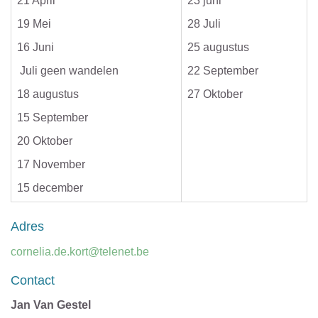
21 April
23 juni
19 Mei
28 Juli
16 Juni
25 augustus
Juli geen wandelen
22 September
18 augustus
27 Oktober
15 September
20 Oktober
17 November
15 december
Adres
E-
cornelia.de.kort@telenet.be
mail
Contact
Jan Van Gestel