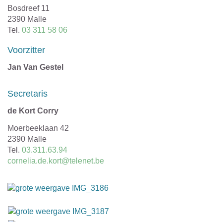
Adres
Bosdreef 11
,
2390
Malle
Tel.
03 311 58 06
Voorzitter
Jan Van Gestel
Secretaris
de Kort Corry
Adres
Moerbeeklaan 42
,
2390
Malle
Tel.
03.311.63.94
E-
cornelia.de.kort@telenet.be
mail