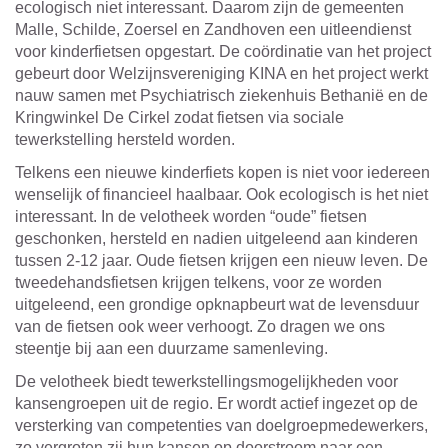
ecologisch niet interessant. Daarom zijn de gemeenten
Malle, Schilde, Zoersel en Zandhoven een uitleendienst
voor kinderfietsen opgestart. De coördinatie van het project
gebeurt door Welzijnsvereniging KINA en het project werkt
nauw samen met Psychiatrisch ziekenhuis Bethanië en de
Kringwinkel De Cirkel zodat fietsen via sociale
tewerkstelling hersteld worden.
Telkens een nieuwe kinderfiets kopen is niet voor iedereen
wenselijk of financieel haalbaar. Ook ecologisch is het niet
interessant. In de velotheek worden “oude” fietsen
geschonken, hersteld en nadien uitgeleend aan kinderen
tussen 2-12 jaar. Oude fietsen krijgen een nieuw leven. De
tweedehandsfietsen krijgen telkens, voor ze worden
uitgeleend, een grondige opknapbeurt wat de levensduur
van de fietsen ook weer verhoogt. Zo dragen we ons
steentje bij aan een duurzame samenleving.
De velotheek biedt tewerkstellingsmogelijkheden voor
kansengroepen uit de regio. Er wordt actief ingezet op de
versterking van competenties van doelgroepmedewerkers,
zo vergroten zij hun kansen op doorstroom naar een