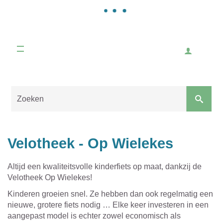
woonzorgcentrum, mensen met een beperking, ...
Gemeente
Malle
Werken en ondernemen
Inlogge
Handelaars, horeca, activiteiten voor ondernemers,
starten als ondernemer, vacatures, ...
Naar
content
Sluiten
Velotheek - Op Wielekes
Altijd een kwaliteitsvolle kinderfiets op maat, dankzij de
Velotheek Op Wielekes!
Kinderen groeien snel. Ze hebben dan ook regelmatig een
nieuwe, grotere fiets nodig … Elke keer investeren in een
aangepast model is echter zowel economisch als