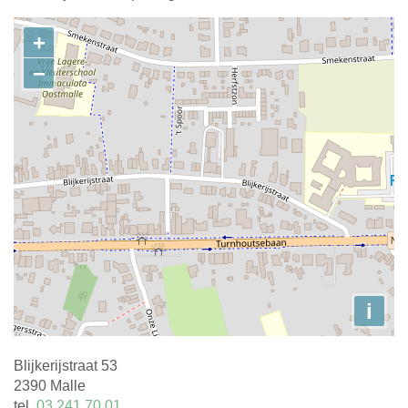
Contact
+
−
i
Adres
Blijkerijstraat 53
,
2390
Malle
tel.
03 241 70 01