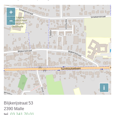
Contact
+
−
i
Adres
Blijkerijstraat 53
,
2390
Malle
tel.
03 241 70 01