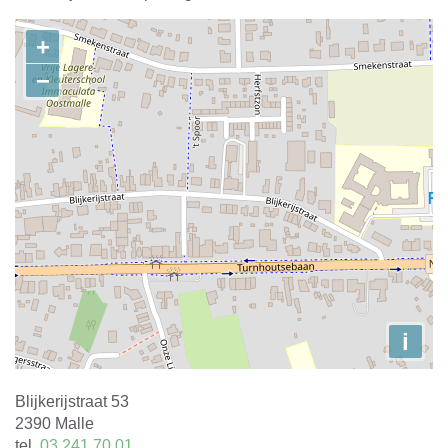
Contact
+
−
i
Adres
Blijkerijstraat 53
,
2390
Malle
tel.
03 241 70 01