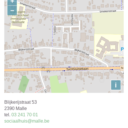
+
−
i
Adres
Blijkerijstraat 53
,
2390
Malle
tel.
03 241 70 01
E-
sociaalhuis@malle.be
mail