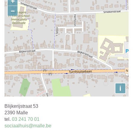
+
−
i
Adres
Blijkerijstraat 53
,
2390
Malle
tel.
03 241 70 01
E-
sociaalhuis@malle.be
mail