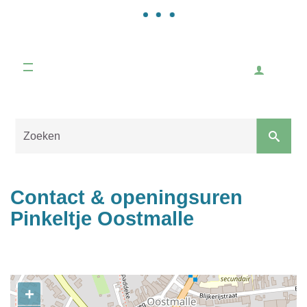
Gemeente
Malle
Inlogge
Naar
content
Sluiten
Contact & openingsuren
Pinkeltje Oostmalle
Contact
+