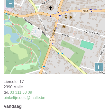
−
i
Adres
Lierselei 17
,
2390
Malle
tel.
03 311 53 09
E-
pinkeltje.oost@malle.be
mail
Vandaag