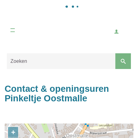
Gemeente
Malle
Inlogge
Naar
content
Sluiten
Contact & openingsuren
Pinkeltje Oostmalle
Contact
+