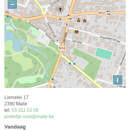
−
i
Adres
Lierselei 17
,
2390
Malle
tel.
03 311 53 09
E-
pinkeltje.oost@malle.be
mail
Vandaag