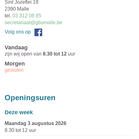
Adres
Sint Jozeflei 18
,
2390
Malle
tel.
03 312 08 85
E-
secretariaat@gbsmalle.be
mail
Facebook
Volg ons op
Vandaag
zijn wij open van
8.30
tot
12
uur
Morgen
gesloten
Openingsuren
Deze week
maandag 3 augustus 2026
8.30
tot
12
uur