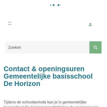
Gemeente
Malle
Inlogge
Naar
content
Sluiten
Contact & openingsuren
Gemeentelijke basisschool
De Horizon
Tijdens de schoolperiode kan je in gemeentelijke