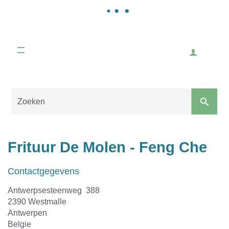
Gemeente
Malle
Inlogge
Naar
content
Sluiten
Frituur De Molen - Feng Che
Contactgegevens
Adres
Antwerpsesteenweg 388
,
2390
Westmalle
Provincie
Antwerpen
Land
Belgie