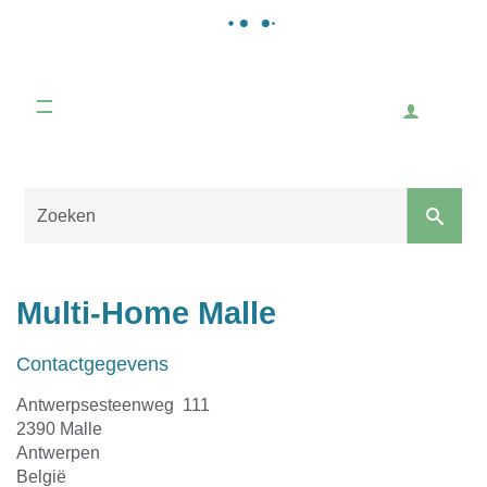
Gemeente
Malle
Inlogge
Naar
content
Sluiten
Multi-Home Malle
Contactgegevens
Adres
Antwerpsesteenweg 111
,
2390
Malle
Provincie
Antwerpen
Land
België