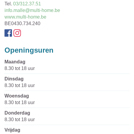
Tel.
03/312.37.51
E-
info.malle@multi-home.be
mail
Website
www.multi-home.be
Ondernemingsnummer
BE0430.734.240
Facebook
Instagram
Openingsuren
maandag
8.30
tot
18
uur
dinsdag
8.30
tot
18
uur
woensdag
8.30
tot
18
uur
donderdag
8.30
tot
18
uur
vrijdag