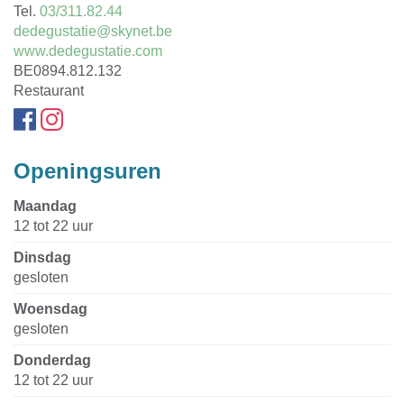
Tel.
03/311.82.44
E-
dedegustatie@skynet.be
mail
Website
www.dedegustatie.com
Ondernemingsnummer
BE0894.812.132
Organisatietype
Restaurant
Facebook
Instagram
Openingsuren
maandag
12
tot
22
uur
dinsdag
gesloten
woensdag
gesloten
donderdag
12
tot
22
uur