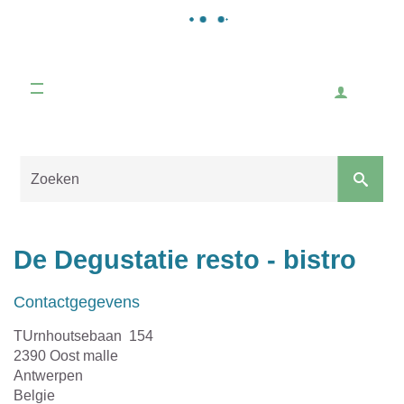
Gemeente
Malle
Inlogge
Naar
content
Sluiten
De Degustatie resto - bistro
Contactgegevens
Adres
TUrnhoutsebaan 154
,
2390
Oost malle
Provincie
Antwerpen
Land
Belgie