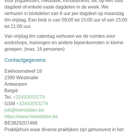
voor yogalessen, meditatie, mindfullness, etc op een vast
dagdeel of enkele vaste dagdelen in de week. We
verhuren in blokdelen van 6 uur per dagdeel op maandag
t/m vrijdag. Een blok is van 09:00 tot 15:00 uur of van 15:00
tot 21:00 uur.
Van vrijdag t/m zaterdag verhuren we de ruimtes voor
workshops, trainingen en andere bijeenkomsten in kleine
groepen. (max. 16 personen)
Contactgegevens
Adres
Eekhoorndreef 18
,
2390
Westmalle
Provincie
Antwerpen
Land
België
Tel.
+32493053279
GSM
+32493053279
E-
job@hetmidden.be
mail
Website
https://www.hetmidden.be
Ondernemingsnummer
BE0829207468
Organisatietype
Praktijkhuis waar diverse praktijken zijn gehuisvest in het