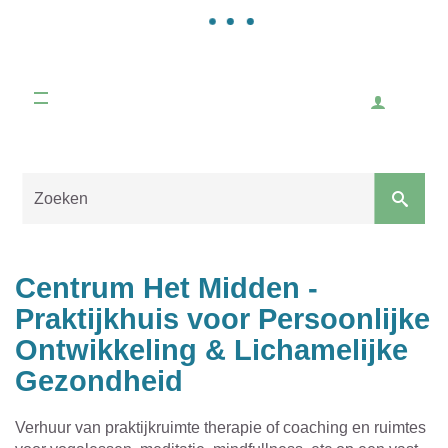
Gemeente
Malle
Inlogge
Naar
content
Sluiten
Centrum Het Midden -
Praktijkhuis voor Persoonlijke
Ontwikkeling & Lichamelijke
Gezondheid
Verhuur van praktijkruimte therapie of coaching en ruimtes