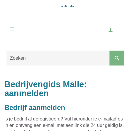
Bib, jeugd, cultuur, sport, verenigingen, winkelen,
iets organiseren ...
Gemeente
Malle
Welzijn en hulpverlening
Inlogge
Hulp, ondersteuning, tewerkstelling,
woonzorgcentrum, mensen met een beperking, ...
Naar
Werken en ondernemen
content
Sluiten
Bedrijvengids Malle:
Handelaars, horeca, activiteiten voor ondernemers,
starten als ondernemer, vacatures, ...
aanmelden
Bedrijf aanmelden
Is je bedrijf al geregistreerd? Vul hieronder je e-mailadres
in en ontvang een e-mail met een link die 24 uur geldig is.